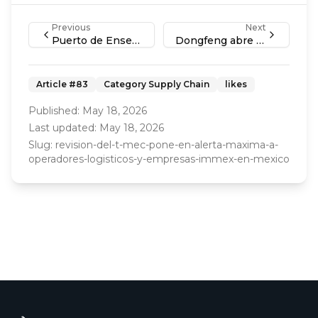
Previous
Next
Puerto de Ensenada acelera su apuesta logística ante la congestión de Manzanillo y Lázaro Cárdenas
Dongfeng abre distribuidoras en Saltillo y Torreón en pleno auge industrial del norte de México
Article #
83
Category
Supply Chain
likes
Published:
May 18, 2026
Last updated:
May 18, 2026
Slug:
revision-del-t-mec-pone-en-alerta-maxima-a-
operadores-logisticos-y-empresas-immex-en-mexico