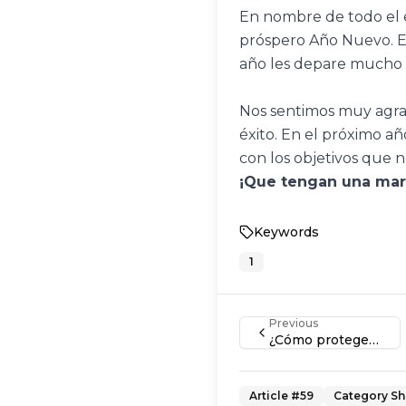
En nombre de todo el e
próspero Año Nuevo. Es
año les depare mucho é
Nos sentimos muy agrad
éxito. En el próximo añ
con los objetivos que 
¡Que tengan una mara
Keywords
1
Previous
¿Cómo protegemos la carga farmacéutica de nuestros clientes?
Article #
59
Category
Sh