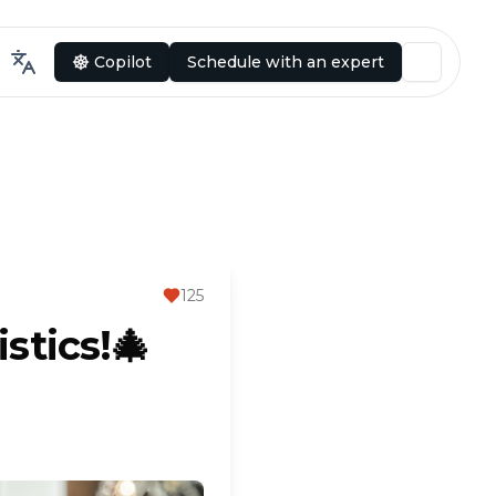
Copilot
Schedule with an expert
125
stics!🎄