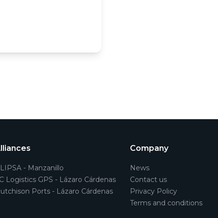
lliances
Company
LIPSA - Manzanillo
News
C Logistics GPS - Lázaro Cárdenas
Contact us
utchison Ports - Lázaro Cárdenas
Privacy Policy
Terms and conditions