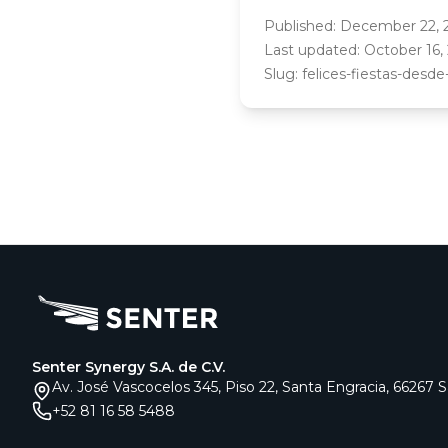
Published:
December 22, 
Last updated:
October 16,
Slug:
felices-fiestas-desde
Senter Synergy S.A. de C.V.
Av. José Vascocelos 345, Piso 22, Santa Engracia, 66267 
+52 81 16 58 5488