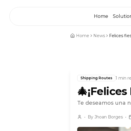
Home
Solutio
Home
News
Felices fie
1 min r
Shipping Routes
🎄¡Felices
Te deseamos una nav
•
By
Jhoan Borges
•