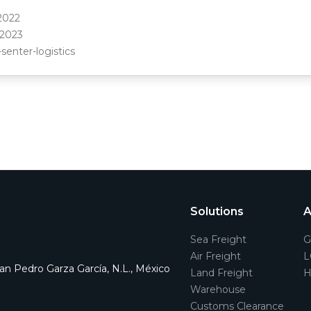
2022
 2023
-senter-logistics
Solutions
A
Sea Freight
G
Air Freight
L
San Pedro Garza García, N.L., México
Land Freight
H
Warehouse
Customs Clearance