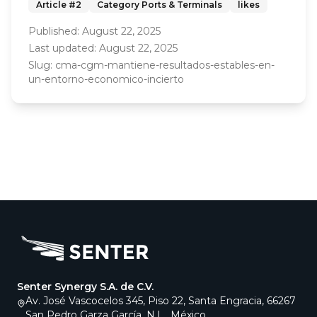
Article #
2
Category
Ports & Terminals
likes
Published:
August 22, 2025
Last updated:
August 22, 2025
Slug:
cma-cgm-mantiene-resultados-estables-en-
un-entorno-economico-incierto
Senter Synergy S.A. de C.V.
Av. José Vascocelos 345, Piso 22, Santa Engracia, 66267
San Pedro Garza García, N.L., México